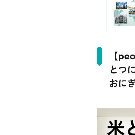
【pe
とつ
おにぎ