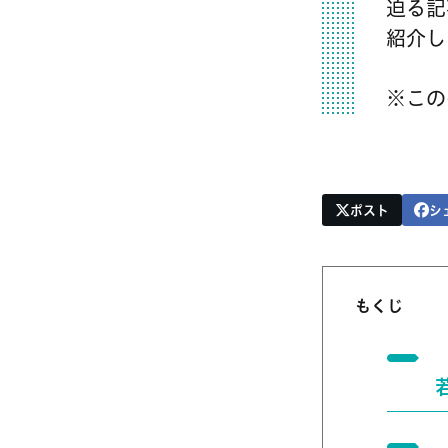
迫る記
紹介し
※この
ポスト
シ
もくじ
【