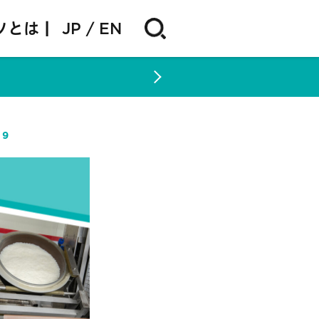
ソとは |
JP
EN
29