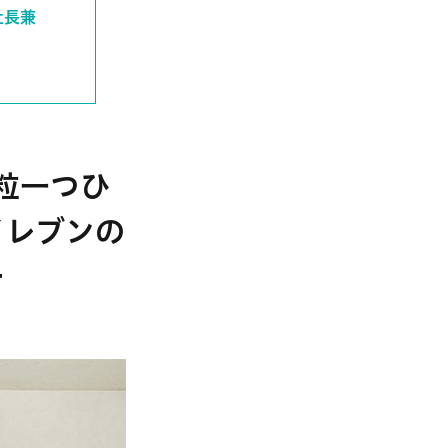
林社長兼
米粒一つひ
イレブンの
ー