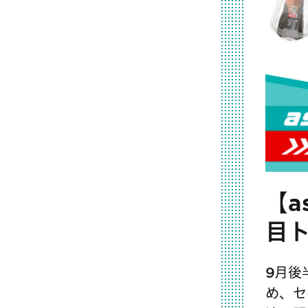
【a
目
9月後半
め、セ