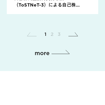
（ToSTNeT-3）による自己株式
の買付け並びに 第三者割当による
第 23 回乃至第 27 回新株予約権
の発行に関するお知らせ
1
2
3
more