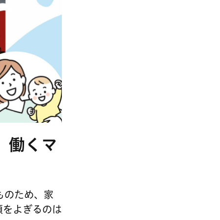
。働くマ
ものため、家
頭をよぎるのは