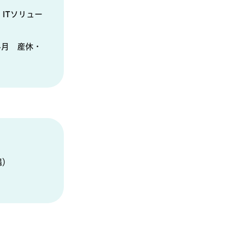
ITソリュー
年4月 産休・
縄）