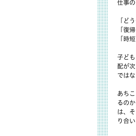
仕事の
「どう
「復帰
「時短
子ども
配が次
ではな
あちこ
るのか
は、そ
り合い