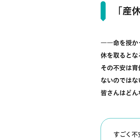
「産
――命を授か
休を取るとな
その不安は育
ないのではな
皆さんはどん
すごく不