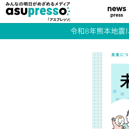
news
press
令和8年熊本地震
未来につ