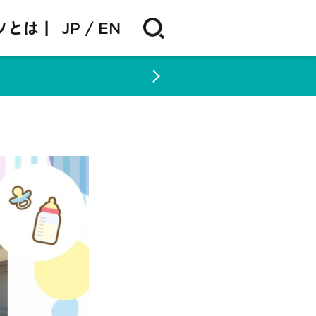
ソとは |
JP
EN