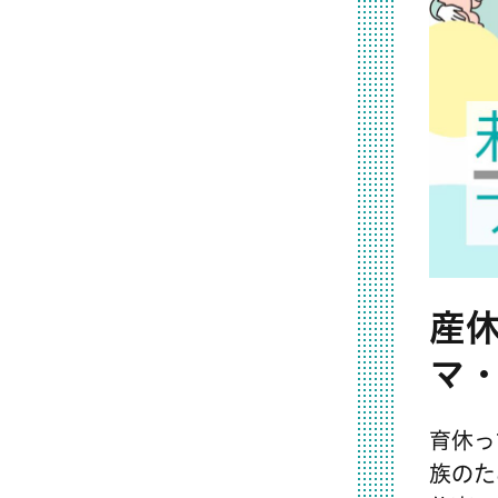
産
マ
育休っ
族のた