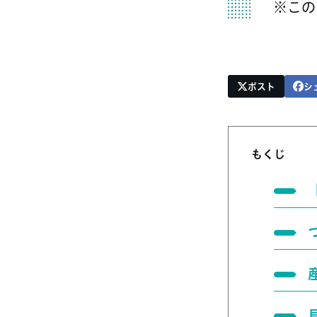
※この
ポスト
シ
もくじ