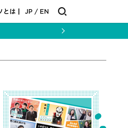
ソとは |
JP
EN