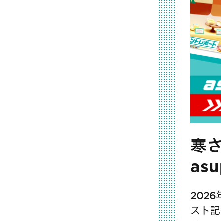
寒
as
202
スト記