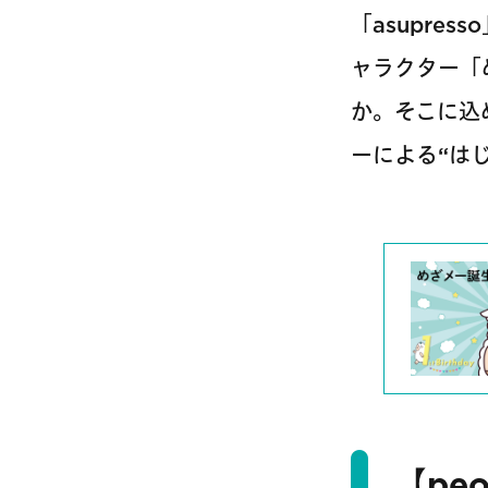
「asupre
ャラクター「
か。そこに込
ーによる“は
【pe