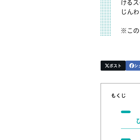
けるス
じんわ
※この
ポスト
シ
もくじ