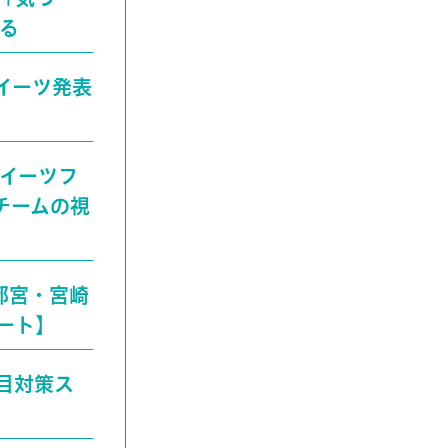
る
スイーツ発表
スイーツフ
チームの視
宇都宮・宮崎
ート】
れ目対策ス