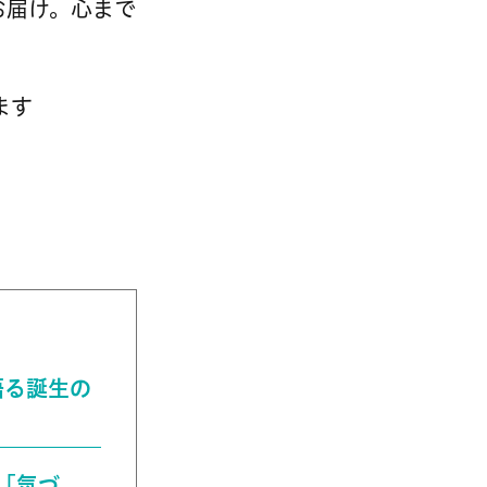
お届け。心まで
。
ます
が語る誕生の
な「気づ