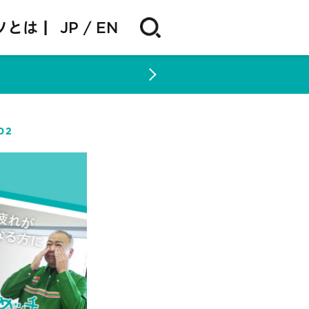
ソとは |
JP
EN
02