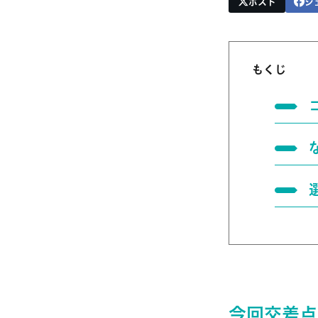
ポスト
シ
もくじ
今回交差点