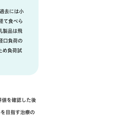
。過去には小
経て食べら
乳製品は飛
経口負荷の
ため負荷試
界値を確認した後
得を目指す治療の