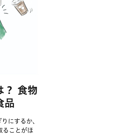
？ 食物
食品
ぎりにするか、
取ることがほ