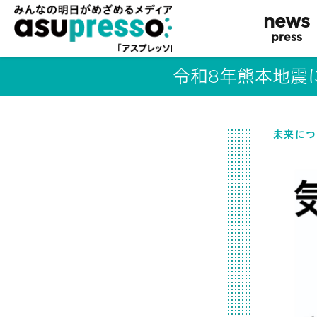
news
press
令和8年熊本地震
未来につ