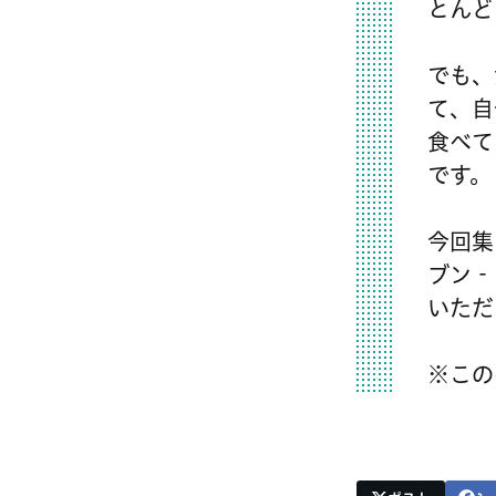
とんど
でも、
て、自
食べて
です。
今回集
ブン‐
いただ
※この