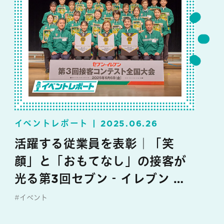
イベントレポート
2025.06.26
活躍する従業員を表彰｜「笑
顔」と「おもてなし」の接客が
光る第3回セブン‐イレブン 接
客コンテスト全国大会
#イベント
#セブン‐イレブン・ジャパン