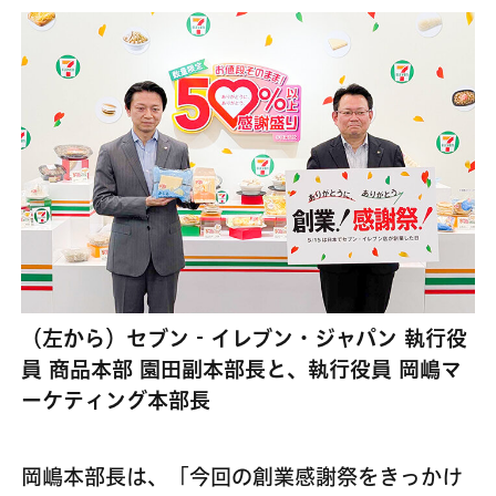
（左から）セブン‐イレブン・ジャパン 執⾏役
員 商品本部 園⽥副本部⻑と、執⾏役員 岡嶋マ
ーケティング本部⻑
岡嶋本部長は、「今回の創業感謝祭をきっかけ