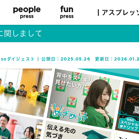
people
fun
| アスプレッ
press
press
に関しまして
essoダイジェスト
公開日：
2025.05.26
更新日：
2026.01.