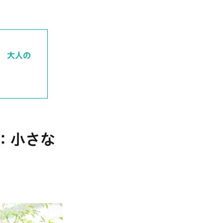
” 大人の
点：小さな