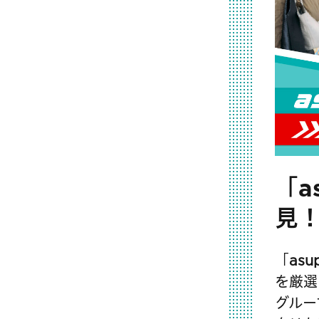
「a
見
「as
を厳選
グルー