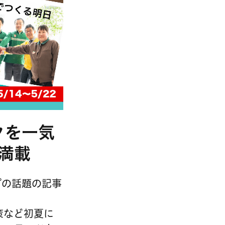
ックを一気
満載
プの話題の記事
策など初夏に