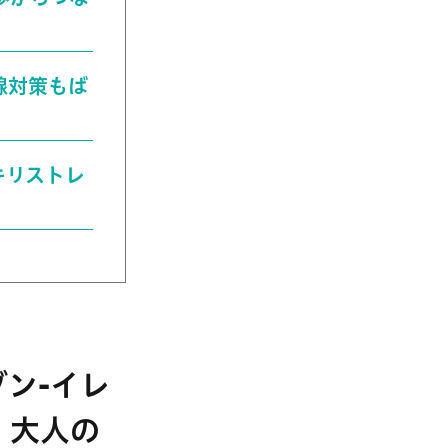
外線対策もば
ッキリストレ
ブン-イレ
 大人の