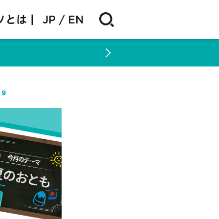
ソとは |
JP
EN
29