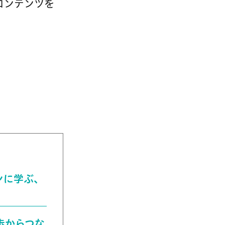
なコンテンツを
ブンに学ぶ、
一歩からつな