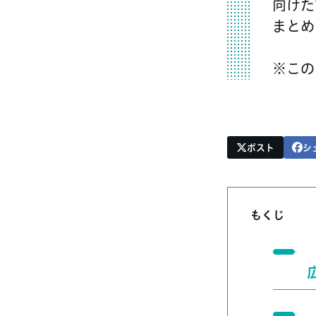
向けた
まとめ
※この
ポスト
シ
もくじ