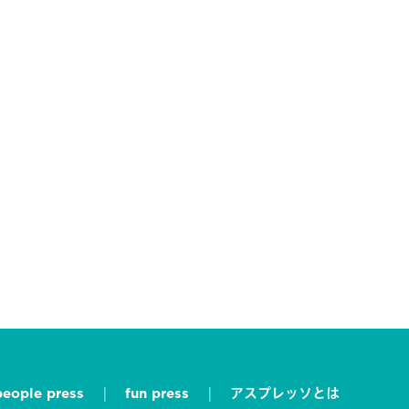
people press
fun press
アスプレッソとは