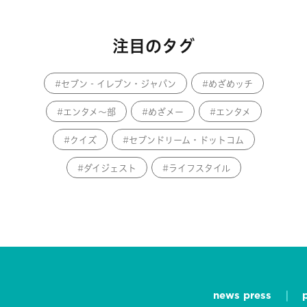
注目のタグ
セブン‐イレブン・ジャパン
めざめッチ
エンタメ～部
めざメー
エンタメ
クイズ
セブンドリーム・ドットコム
ダイジェスト
ライフスタイル
news press