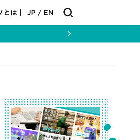
ソとは |
JP
EN