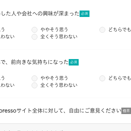
場した人や会社への興味が深まった
必須
思う
ややそう思う
どちらで
思わない
全くそう思わない
んで、前向きな気持ちになった
必須
思う
ややそう思う
どちらで
思わない
全くそう思わない
upressoサイト全体に対して、自由にご意見ください
任意