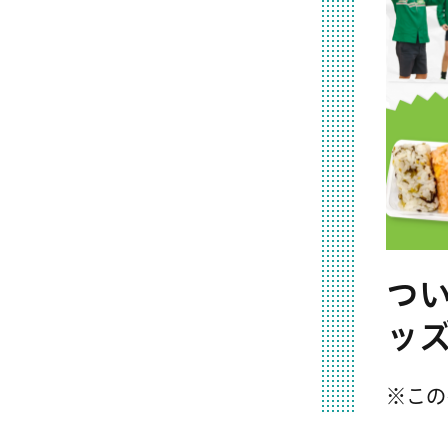
つ
ッ
※この