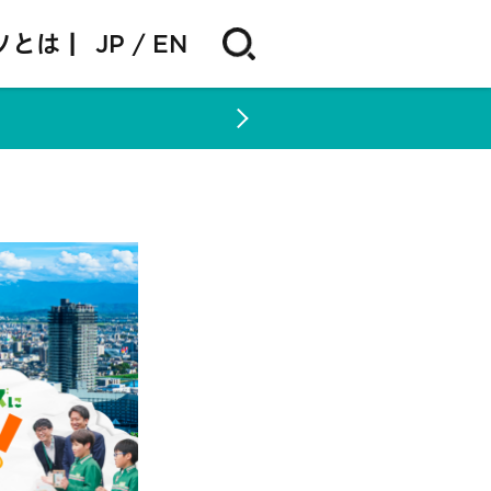
ソとは |
JP
EN