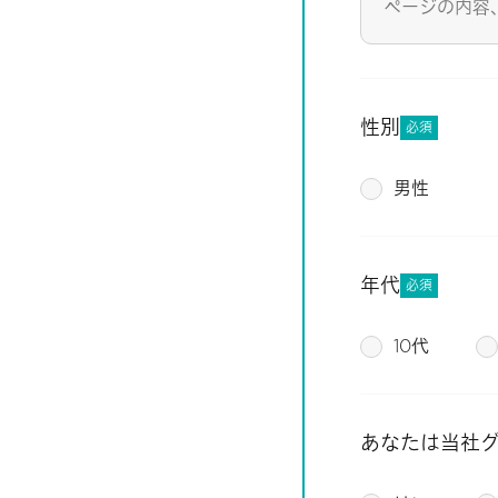
性別
必須
男性
年代
必須
10代
あなたは当社