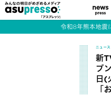
news
press
令和8年熊本地震
ニュース
新
ブン
日(
「