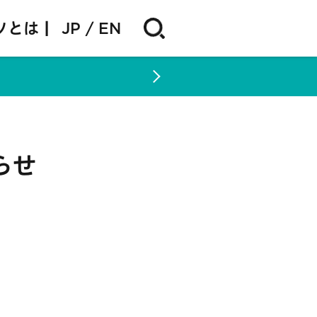
ソとは |
JP
EN
らせ