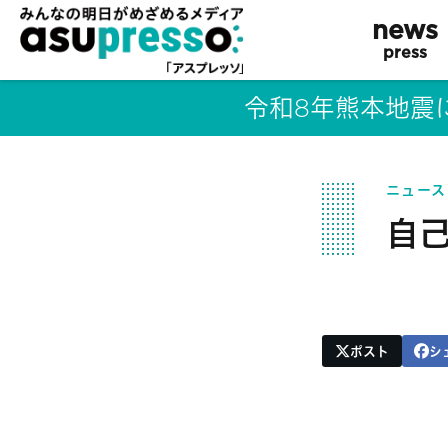
news
press
令和8年熊本地震
ニュース
自
ポスト
シ