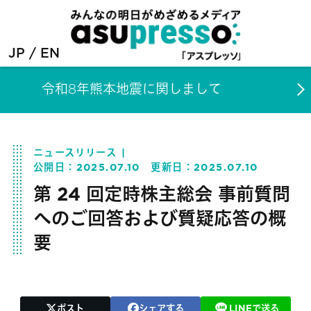
JP
EN
令和8年熊本地震に関しまして
ニュースリリース
公開日：
2025.07.10
更新日：
2025.07.10
第 24 回定時株主総会 事前質問
へのご回答および質疑応答の概
要
ポスト
シェアする
LINEで送る