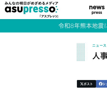
news
press
令和8年熊本地震
ニュース
人
ポスト
シ