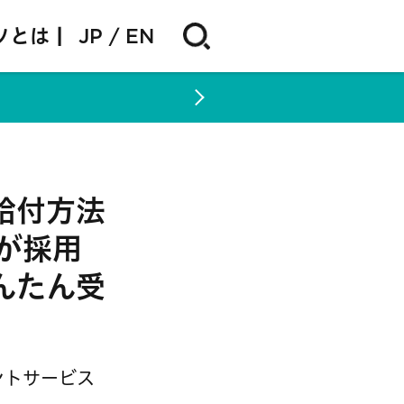
ソとは |
JP
EN
給付方法
が採用
んたん受
ントサービス