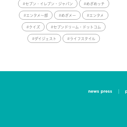
セブン‐イレブン・ジャパン
めざめッチ
エンタメ～部
めざメー
エンタメ
クイズ
セブンドリーム・ドットコム
ダイジェスト
ライフスタイル
news press