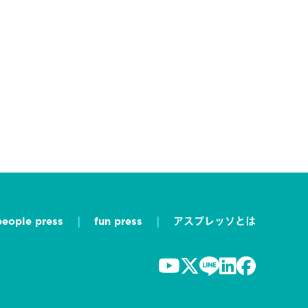
people press
fun press
アスプレッソとは