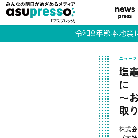
news
press
令和8年熊本地震
ニュース
塩
に
～
取
株式会