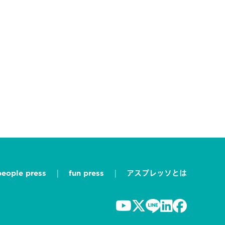
people press
fun press
アスプレッソとは