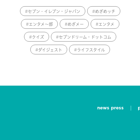
セブン‐イレブン・ジャパン
めざめッチ
エンタメ～部
めざメー
エンタメ
クイズ
セブンドリーム・ドットコム
ダイジェスト
ライフスタイル
news press