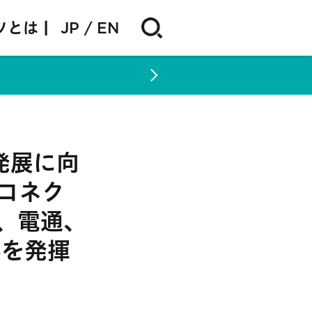
ソとは |
JP
EN
発展に向
コネク
、電通、
みを発揮