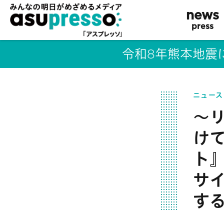
news
press
令和8年熊本地震
ニュース
～
け
ト
サ
す