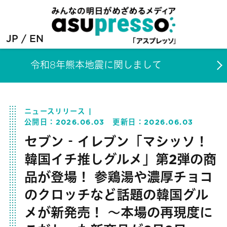
JP
EN
令和8年熊本地震に関しまして
ニュースリリース
公開日：
2026.06.03
更新日：
2026.06.03
セブン‐イレブン「マシッソ！
韓国イチ推しグルメ」第2弾の商
品が登場！ 参鶏湯や濃厚チョコ
のクロッチなど話題の韓国グル
メが新発売！ ～本場の再現度に