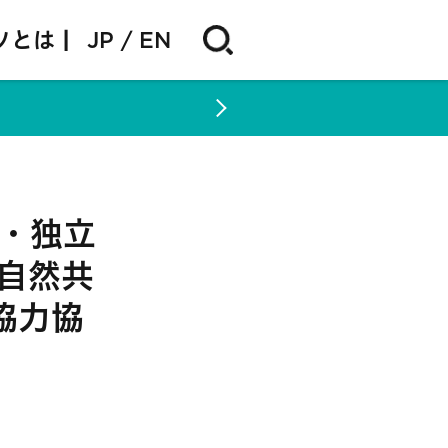
ソとは |
JP
EN
省・独立
自然共
協力協