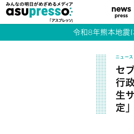
news
press
令和8年熊本地震
ニュース
セ
行
生
定