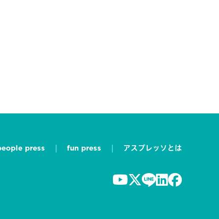
people press
fun press
アスプレッソとは