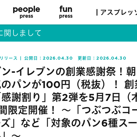
people
fun
| アスプレッ
press
press
に関しまして
リリース
公開日：
2026.04.30
更新日：
2026.04.30
ブン-イレブンの創業感謝祭！
のパンが100円（税抜）！ 
「感謝割り」第2弾を5月7日（
日間限定開催！ ～「つぶつぶコ
ーズ」など「対象のパン6種ス
ル」〜