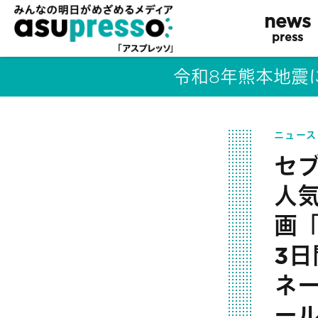
news
press
令和8年熊本地震
ニュース
セ
人気
画
3
ネ
ー