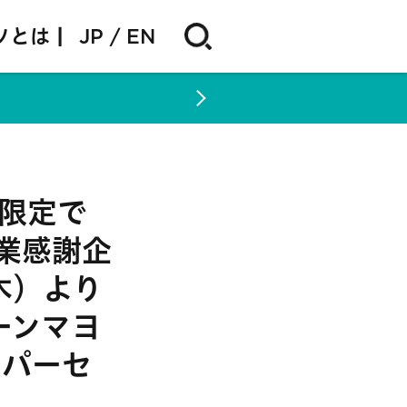
ソとは |
JP
EN
朝限定で
創業感謝企
木）より
ーンマヨ
ーパーセ