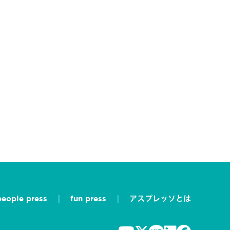
people press
fun press
アスプレッソとは