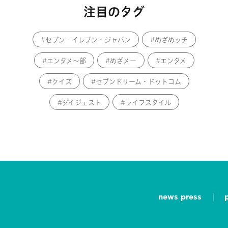
注目のタグ
セブン‐イレブン・ジャパン
めざめッチ
エンタメ～部
めざメー
エンタメ
クイズ
セブンドリーム・ドットコム
ダイジェスト
ライフスタイル
news press