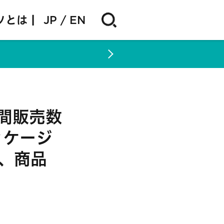
ソとは |
JP
EN
間販売数
ッケージ
、商品