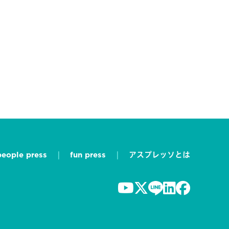
people press
fun press
アスプレッソとは