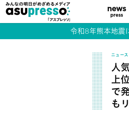
news
press
令和8年熊本地震
ニュース
人
上
で
も