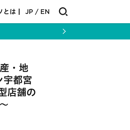
ソとは |
JP
EN
地産・地
ン宇都宮
型店舗の
～