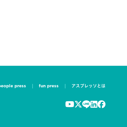
people press
fun press
アスプレッソとは