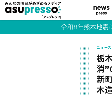
news
press
令和8年熊本地震
ニュース
栃木
消
新
木