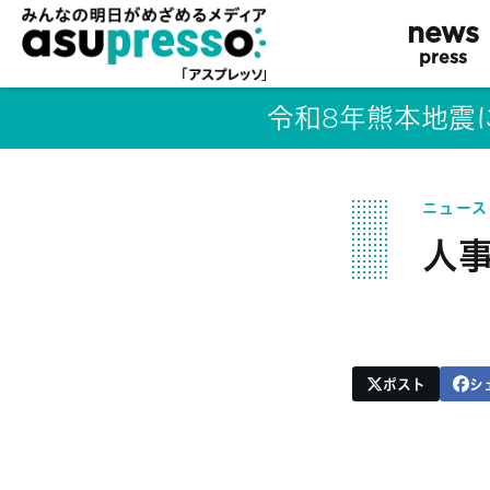
news
press
令和8年熊本地震
ニュース
人
ポスト
シ