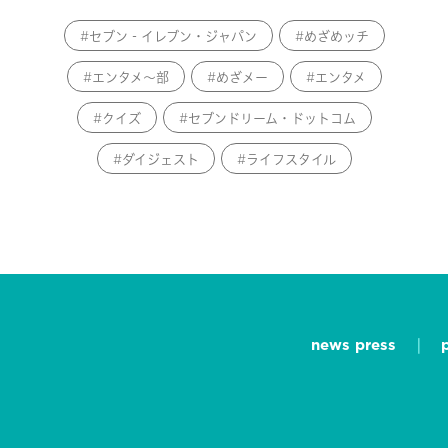
セブン‐イレブン・ジャパン
めざめッチ
エンタメ～部
めざメー
エンタメ
クイズ
セブンドリーム・ドットコム
ダイジェスト
ライフスタイル
news press