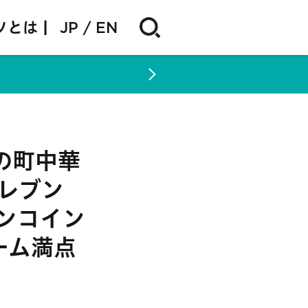
ソとは |
JP
EN
の町中華
レブン
ンコイン
ーム満点