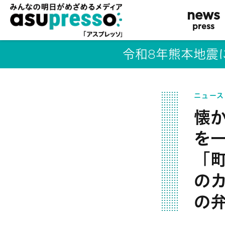
news
press
令和8年熊本地震
ニュース
懐
を
「
の
の