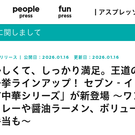
people
fun
| アスプレッ
press
press
に関しまして
リリース
公開日：
2026.01.16
更新日：
2026.01.16
かしくて、しっかり満足。王道
一挙ラインアップ！ セブン‐イ
町中華シリーズ」が新登場 〜ワ
カレーや醤油ラーメン、ボリュ
弁当も〜