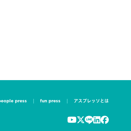
people press
fun press
アスプレッソとは