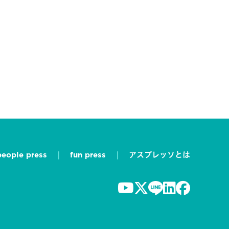
people press
fun press
アスプレッソとは