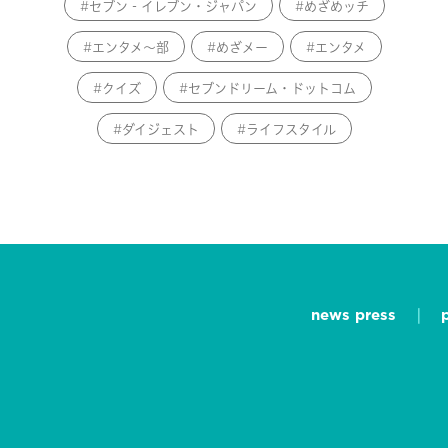
セブン‐イレブン・ジャパン
めざめッチ
エンタメ～部
めざメー
エンタメ
クイズ
セブンドリーム・ドットコム
ダイジェスト
ライフスタイル
news press