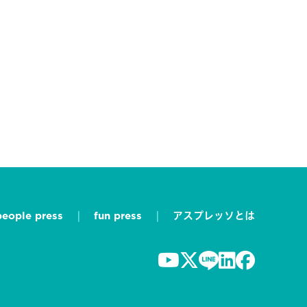
people press
fun press
アスプレッソとは