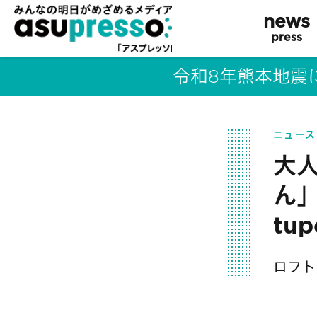
news
press
令和8年熊本地震
ニュース
大
ん」
tu
ロフト