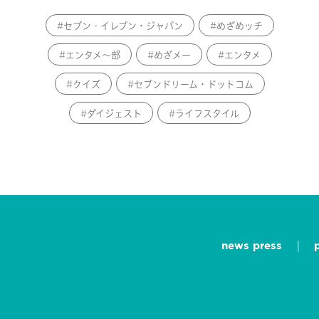
セブン‐イレブン・ジャパン
めざめッチ
エンタメ～部
めざメー
エンタメ
クイズ
セブンドリーム・ドットコム
ダイジェスト
ライフスタイル
news press