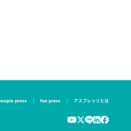
people press
fun press
アスプレッソとは