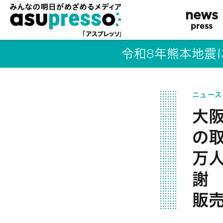
news
press
令和8年熊本地震
ニュース
大
の取
万
謝
販売