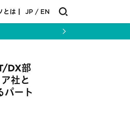
ソとは |
JP
EN
/DX部
ュア社と
るパート