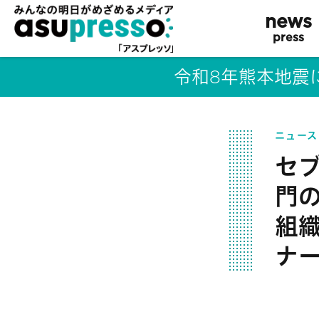
news
press
令和8年熊本地震
ニュース
セブ
門の
組
ナ