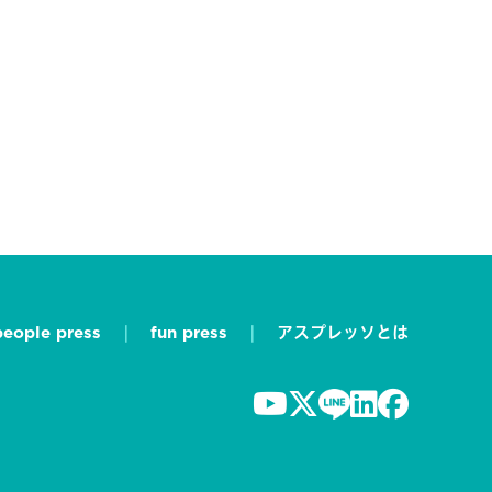
people press
fun press
アスプレッソとは