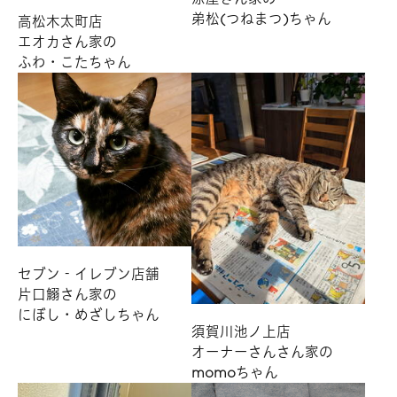
弟松(つねまつ)ちゃん
高松木太町店
エオカさん家の
ふわ・こたちゃん
セブン‐イレブン店舗
片口鰯さん家の
にぼし・めざしちゃん
須賀川池ノ上店
オーナーさんさん家の
momoちゃん