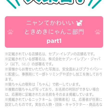
ニャンてかわいい
ときめきにゃんこ部門
part1
※記載されている店舗名は、セブン-イレブンの店舗名です。
※記載されている部署名は、株式会社セブン-イレブン・ジャパ
ン（以下、SEJ）の部署名です。
※皆様からお寄せいただいた写真は、安全面およびプライバシー
に配慮し、事務局にて一部トリミングやぼかし加工を施しており
ます。
※猫ちゃんの敬称は「ちゃん」で統一しています。
※複数の猫ちゃんが写っており、お名前の判別ができない場合
は、応募時に記載されたお名前をそのまま掲載しています。
※掲載されているニックネーム（投稿者名）は、応募者が任意に
設定したものです。実在の人物・団体・キャラクター・商品名な