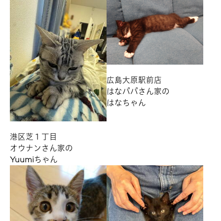
広島大原駅前店
はなパパさん家の
はなちゃん
港区芝１丁目
オウナンさん家の
Yuumiちゃん