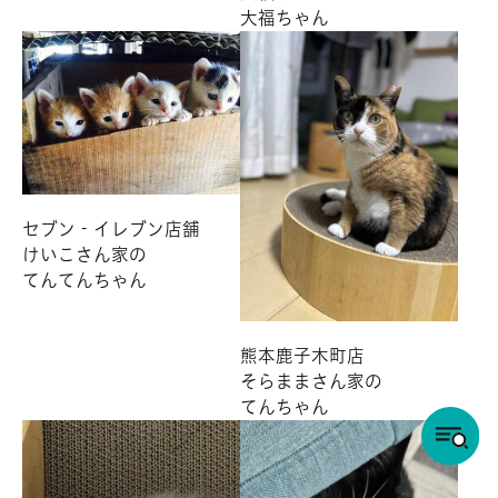
大福ちゃん
セブン‐イレブン店舗
けいこさん家の
てんてんちゃん
熊本鹿子木町店
そらままさん家の
てんちゃん