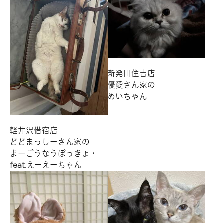
新発田住吉店
優愛さん家の
めいちゃん
軽井沢借宿店
どどまっしーさん家の
まーごうなうぽっきょ・
feat.えーえーちゃん