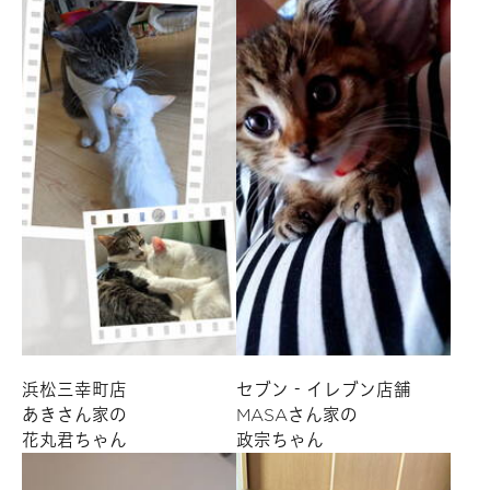
浜松三幸町店
セブン‐イレブン店舗
あきさん家の
MASAさん家の
花丸君ちゃん
政宗ちゃん