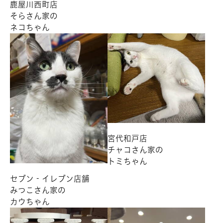
鹿屋川西町店
そらさん家の
ネコちゃん
宮代和戸店
チャコさん家の
トミちゃん
セブン‐イレブン店舗
みつこさん家の
カウちゃん