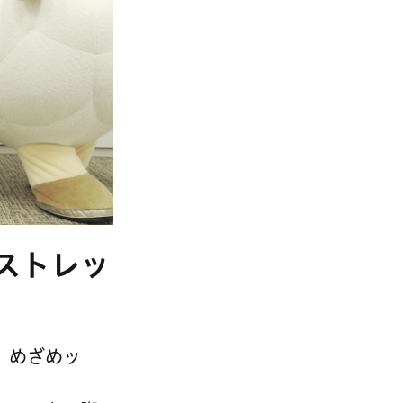
めストレッ
、めざめッ