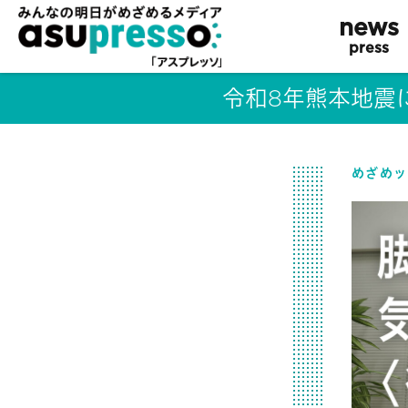
news
press
令和8年熊本地震
めざめッ