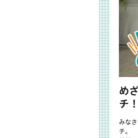
めざ
チ
みなさ
チ。