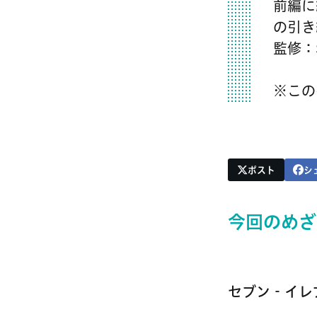
前編に
の引き
監修：
※この
ポスト
シ
今回のめざ
セブン‐イレ