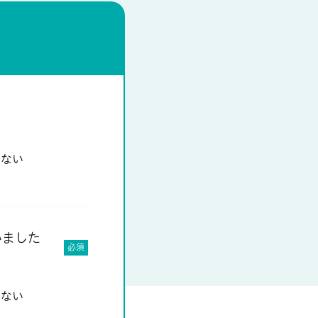
もない
いました
必須
もない