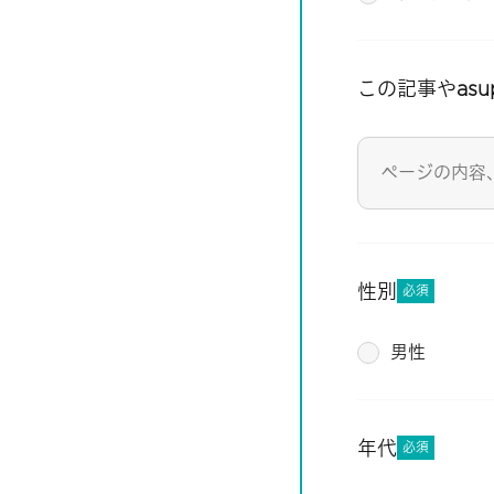
この記事やas
性別
必須
男性
年代
必須