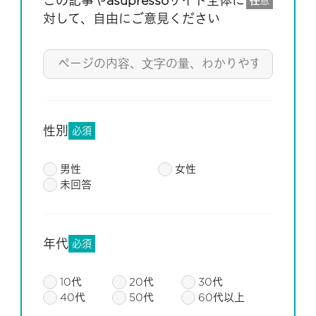
この記事やasupressoサイト全体に
任意
対して、自由にご意見ください
性別
必須
男性
女性
未回答
年代
必須
10代
20代
30代
40代
50代
60代以上