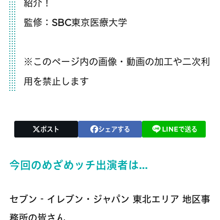
紹介！
監修：SBC東京医療大学
※このページ内の画像・動画の加工や二次利
用を禁止します
ポスト
シェアする
LINEで送る
今回のめざめッチ出演者は…
セブン‐イレブン・ジャパン 東北エリア 地区事
務所の皆さん