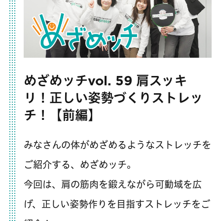
めざめッチvol. 59 肩スッキ
リ！正しい姿勢づくりストレッ
チ！【前編】
みなさんの体がめざめるようなストレッチを
ご紹介する、めざめッチ。
今回は、肩の筋肉を鍛えながら可動域を広
げ、正しい姿勢作りを目指すストレッチをご