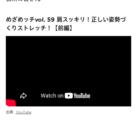
めざめッチvol. 59 肩スッキリ！正しい姿勢づ
くりストレッチ！【前編】
出典:
YouTube