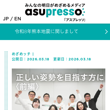
JP
EN
令和8年熊本地震に関しまして
めざめッチ
公開日：
2026.03.18
更新日：
2026.03.18