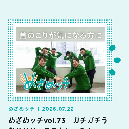
#めざめッチ
めざめッチ
2026.07.22
めざめッチvol.73 ガチガチう