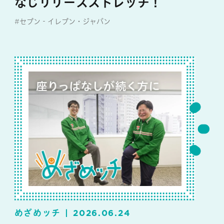
なじリリースストレッチ！
#セブン‐イレブン・ジャパン
#めざめッチ
めざめッチ
2026.06.24