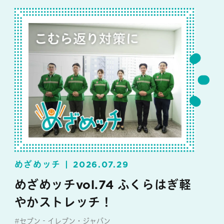
めざめッチ
2026.07.29
めざめッチvol.74 ふくらはぎ軽
やかストレッチ！
#セブン‐イレブン・ジャパン