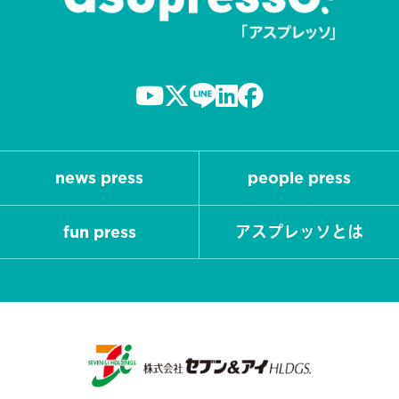
news press
people press
fun press
アスプレッソとは