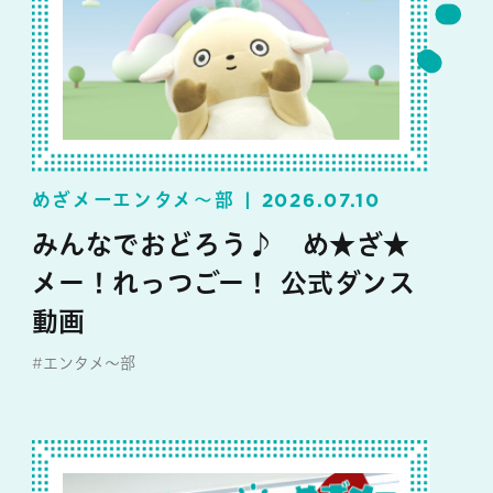
めざメーエンタメ～部
2026.07.10
みんなでおどろう♪ め★ざ★
メー！れっつごー！ 公式ダンス
動画
#エンタメ～部
#めざメー