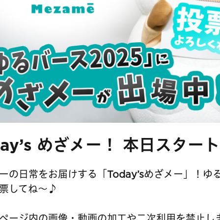
day’s めざメー！ 本日スター
ーの日常をお届けする「Today’sめざメー」！ゆ
票してね～♪
ページ内の画像・動画の加工や二次利用を禁止し