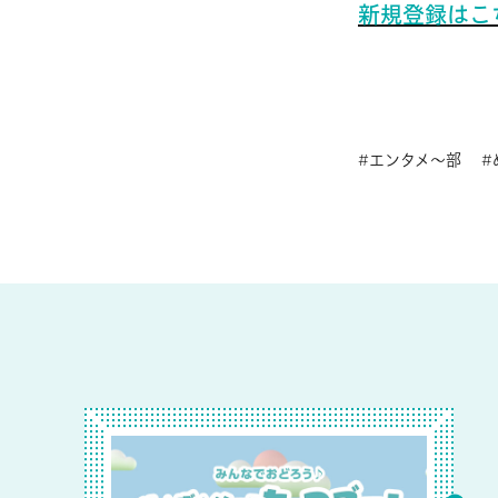
新規登録はこ
エンタメ～部