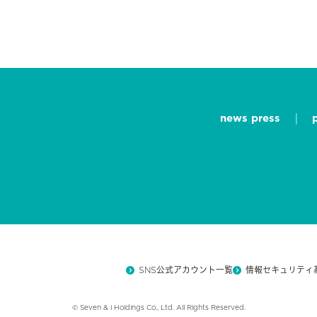
news press
SNS公式アカウント一覧
情報セキュリティ
© Seven & i Holdings Co., Ltd. All Rights Reserved.