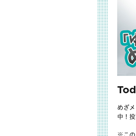
To
めざメ
中！投
※この