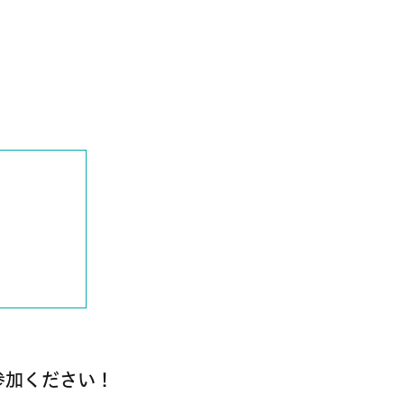
参加ください！