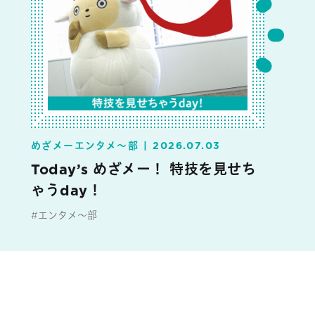
めざメーエンタメ～部
2026.07.03
Today’s めざメー！ 特技を見せち
ゃうday！
#エンタメ～部
#めざメー