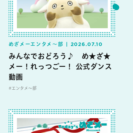
めざメーエンタメ～部
2026.07.10
みんなでおどろう♪ め★ざ★
メー！れっつごー！ 公式ダンス
動画
#エンタメ～部
#めざメー