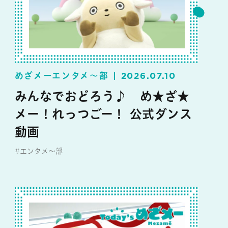
めざメーエンタメ～部
2026.07.10
みんなでおどろう♪ め★ざ★
メー！れっつごー！ 公式ダンス
動画
#エンタメ～部
#めざメー