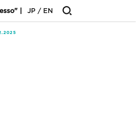
esso" |
JP
EN
2.2025
5