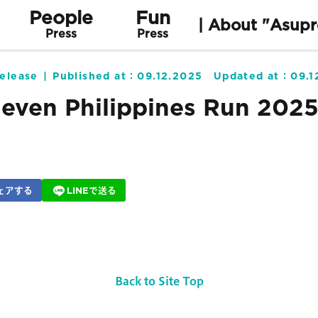
People
Fun
| About "Asupr
Press
Press
elease
Published at：
09.12.2025
Updated at：
09.1
leven Philippines Run 202
ェアする
LINEで送る
Back to Site Top