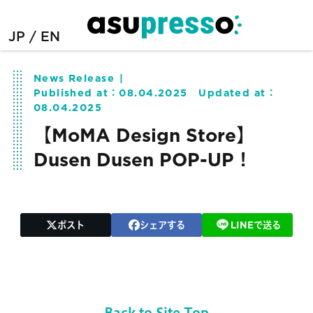
JP
EN
News Release
Published at：
08.04.2025
Updated at：
08.04.2025
【MoMA Design Store】
Dusen Dusen POP-UP！
ポスト
シェアする
LINEで送る
Back to Site Top