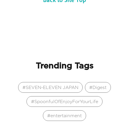
Trending Tags
SEVEN-ELEVEN JAPAN
Digest
SpoonfulOfEnjoyForYourLife
entertainment