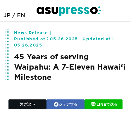
JP
EN
News Release
Published at：
05.26.2025
Updated at：
05.26.2025
45 Years of serving
Waipahu: A 7-Eleven Hawai‘i
Milestone
ポスト
シェアする
LINEで送る