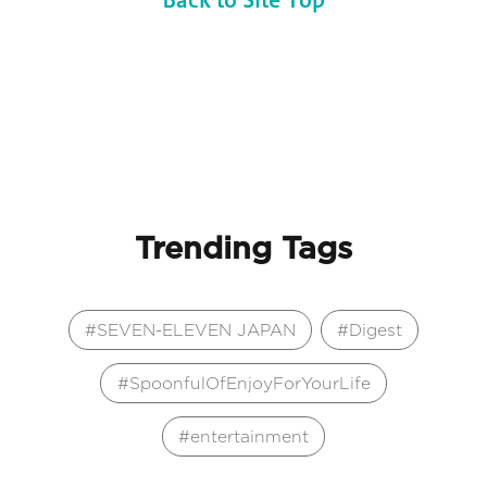
Trending Tags
SEVEN-ELEVEN JAPAN
Digest
SpoonfulOfEnjoyForYourLife
entertainment