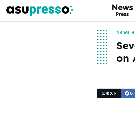
News
Press
News R
Sev
on 
ポスト
シ