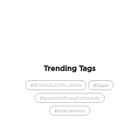
Trending Tags
SEVEN-ELEVEN JAPAN
Digest
SpoonfulOfEnjoyForYourLife
entertainment