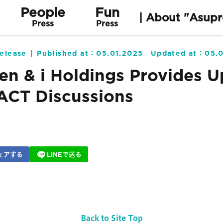
People
Fun
| About "Asupr
Press
Press
elease
Published at：
05.01.2025
Updated at：
05.
en & i Holdings Provides 
ACT Discussions
ェアする
LINEで送る
Back to Site Top