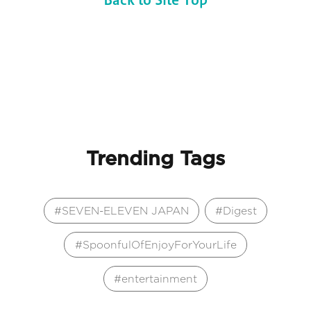
Trending Tags
SEVEN-ELEVEN JAPAN
Digest
SpoonfulOfEnjoyForYourLife
entertainment