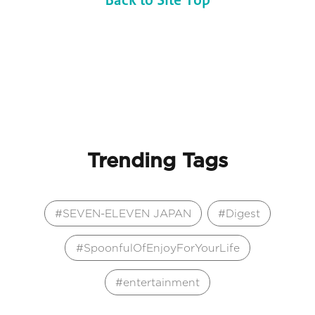
Trending Tags
SEVEN-ELEVEN JAPAN
Digest
SpoonfulOfEnjoyForYourLife
entertainment