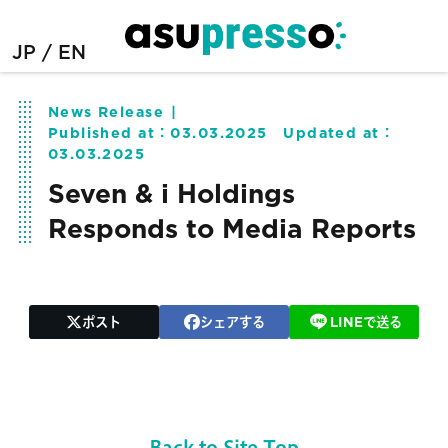
JP
EN
News Release
Published at：
03.03.2025
Updated at：
03.03.2025
Seven & i Holdings
Responds to Media Reports
ポスト
シェアする
LINEで送る
Back to Site Top